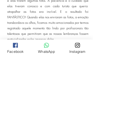
e elas tirarem algumas fotos. A paciência e o cuidado que
elas tiveram conosco e com cada turista que queria
atrapalhar as fotos era incrível. E o resultado foi
FANTÁSTICO! Quando elas nos enviaram as fotos, a emoção
transbordava os olhos, ficamos muito emocionados por termos
registrado aquele momento tão lindo por profissionais tão
talentosas que permitiram que as nossas lembranças fossem
materializadas pelas imagens delas.
Facebook
WhatsApp
Instagram