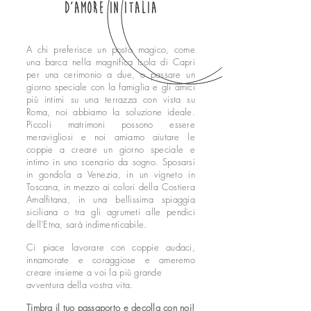
d’amore in Italia
who we are
contact
A chi preferisce un posto magico, come
blog
una barca nella magnifica isola di Capri
per una cerimonio a due, o passare un
Privacy policy
giorno speciale con la famiglia e gli amici
Política de privacidade
più intimi su una terrazza con vista su
Roma, noi abbiamo la soluzione ideale.
home
Piccoli matrimoni possono essere
nossos serviços
meravigliosi e noi amiamo aiutare le
coppie a creare un giorno speciale e
fotos
intimo in uno scenario da sogno. Sposarsi
in gondola a Venezia, in un vigneto in
quem somos
Toscana, in mezzo ai colori della Costiera
contato
Amalfitana, in una bellissima spiaggia
siciliana o tra gli agrumeti alle pendici
blog
dell’Etna, sarà indimenticabile.
Ci piace lavorare con coppie audaci,
innamorate e coraggiose e ameremo
creare insieme a voi la più grande
avventura della vostra vita.
Timbra il tuo passaporto e decolla con noi!