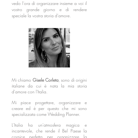
vedo l’ora di organizzare
insieme a voi il
vostro grande giorno e di rendere
speciale la vostra storia d’amore.
Mi chiamo
Gisele Corleta
, sono di origini
italiane da cui è nata la mia storia
d'amore con l'Italia.
Mi piace progettare, organizzare e
creare ed è per questo che mi sono
specializzata come Wedding Planner.
L'Italia ha un'atmosfera magica e
incantevole, che rende il Bel Paese la
cornice perfetta per organizzare la