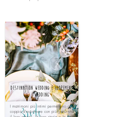
Destination Wedding e elopement
wedding
I matrimoni più intimi permettono alla
coppia d’esprimere con più genuinità
il loro amore, la loro storia e le loro