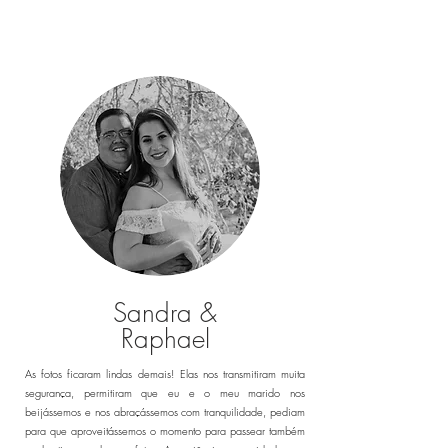
Sandra &
Raphael
As fotos ficaram lindas demais! Elas nos transmitiram muita
segurança, permitiram que eu e o meu marido nos
beijássemos e nos abraçássemos com tranquilidade, pediam
para que aproveitássemos o momento para passear também