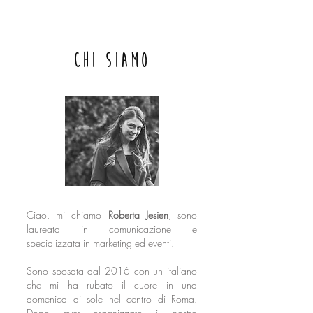
Chi siamo
Ciao, mi chiamo
Roberta Jesien
, sono
laureata in comunicazione e
specializzata in marketing ed eventi.
Sono sposata dal 2016 con un italiano
che mi ha rubato il cuore in una
domenica di sole nel centro di Roma.
Dopo aver organizzato il nostro