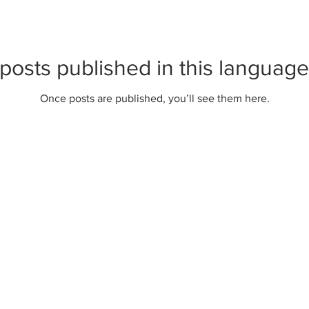
posts published in this language
Once posts are published, you’ll see them here.
Torna su
Português
Italiano
Español
English