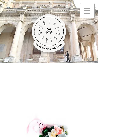
Español
hom
e
nuestros
servicios
foto
s
quem
somos
contact
o
blo
g
Regole della privacy
Política de privacidad
English
home
our services
our services