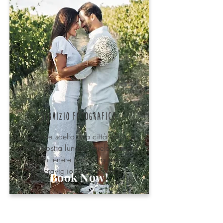
servizio fotografico
Se avete scelto una città italiana
per la vostra luna di miele, perché
non tenere traccia questa
meravigliosa avventura?
Book Now!