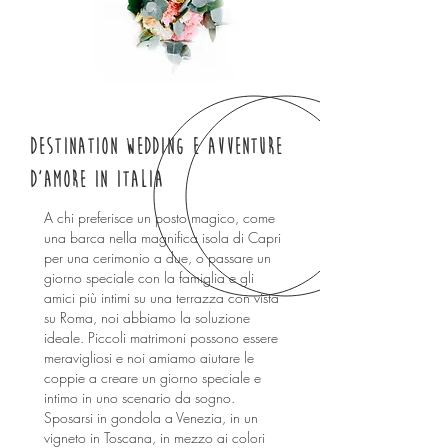
who we are
contact
blog
Privacy policy
Política de privacidade
Destination Wedding e avventure
home
d’amore in Italia
nossos serviços
A chi preferisce un posto magico, come
fotos
una barca nella magnifica isola di Capri
quem somos
per una cerimonio a due, o passare un
giorno speciale con la famiglia e gli
contato
amici più intimi su una terrazza con vista
blog
su Roma, noi abbiamo la soluzione
ideale. Piccoli matrimoni possono essere
meravigliosi e noi amiamo aiutare le
coppie a creare un giorno speciale e
intimo in uno scenario da sogno.
Sposarsi in gondola a Venezia, in un
vigneto in Toscana, in mezzo ai colori