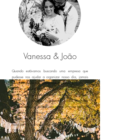
Vanessa & João
Quando estávamos buscando uma empresa que
pudesse nos ajudar a organizar nosso dia, jamais
imaginei que acertaríamos tanto na escolha.
Roberta e Gisele foram excepcionais! Ouviram cada
detalhe que queríamos, deram sugestões, conselhos,
indicações certeiras. Escolheram nossos melhores
fornecedores, se debruçaram sobre a nossa história,
nos leram e entregaram TUDO.
Eu diria que elas conseguiram conversar com Deus e
fazer até o clima colaborar no dia.
Obrigada mil vezes, donne magnifiche!