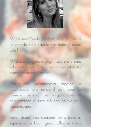
Mi chiamo Gisele Corleta, sono di origini
italiane da cui è nata la mia storia d'amore
con l'Italia.
Mi piace progettare, organizzare e creare
ed è per questo che mi sono specializzata
come Wedding Planner.
L'Italia ha un'atmosfera magica e
incantevole, che rende il Bel Paese la
cornice perfetta per organizzare la
celebrazione di tutto ciò che coinvolge il
romanticismo.
Sono sicura che sapremo unire tecnica,
esperienza e buon gusto, affinché il tuo