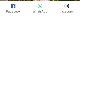
Facebook
WhatsApp
Instagram
Cristiana & Daniel
Roberta e Gisele são daquelas pessoas que você não
sabe se são de verdade ou se foram anjos que Deus
colocou nos seus caminhos só para ajudar a alcançar
seus sonhos e que depois vão desaparecer... elas
fazem tudo ficar leve, tranquilo, simples e bonito.